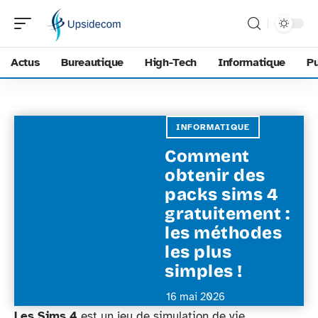
Actus
Bureautique
High-Tech
Informatique
Pu
INFORMATIQUE
Comment
obtenir des
packs sims 4
gratuitement :
les méthodes
les plus
simples !
16 mai 2026
Les Sims 4
est un jeu de simulation de vie