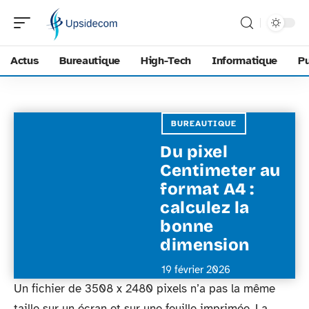
Actus
Bureautique
High-Tech
Informatique
Pu
BUREAUTIQUE
Du pixel
Centimeter au
format A4 :
calculez la
bonne
dimension
19 février 2026
Un fichier de 3508 x 2480 pixels n’a pas la même
taille sur un écran et sur une feuille imprimée. La