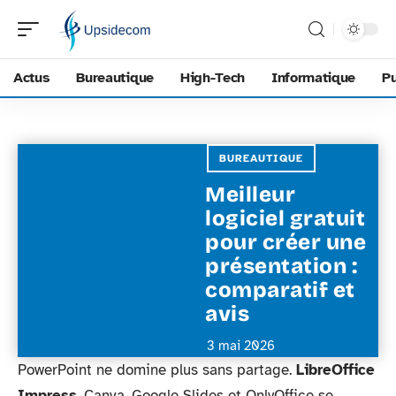
Actus
Bureautique
High-Tech
Informatique
Pu
BUREAUTIQUE
Meilleur
logiciel gratuit
pour créer une
présentation :
comparatif et
avis
3 mai 2026
PowerPoint ne domine plus sans partage.
LibreOffice
Impress
, Canva, Google Slides et OnlyOffice se