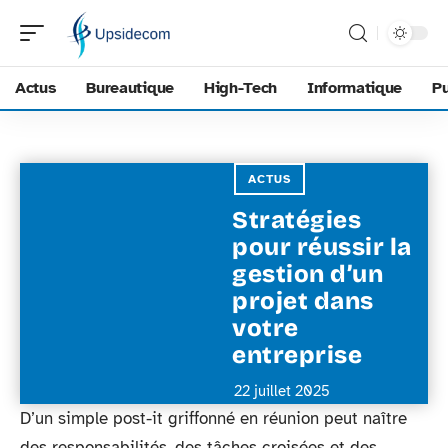
Actus
Bureautique
High-Tech
Informatique
Pu
ACTUS
Stratégies
pour réussir la
gestion d’un
projet dans
votre
entreprise
22 juillet 2025
D’un simple post-it griffonné en réunion peut naître
des responsabilités, des tâches croisées et des