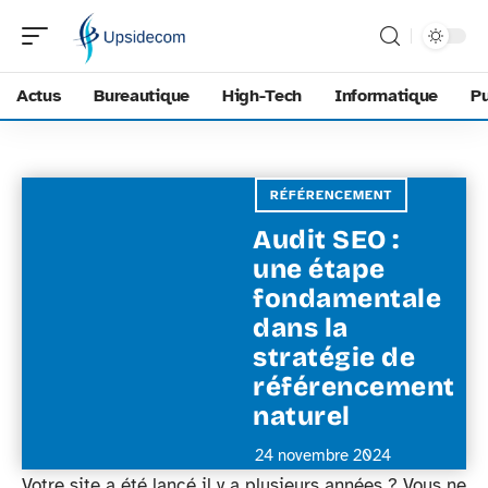
Actus
Bureautique
High-Tech
Informatique
Pu
RÉFÉRENCEMENT
Audit SEO :
une étape
fondamentale
dans la
stratégie de
référencement
naturel
24 novembre 2024
Votre site a été lancé il y a plusieurs années ? Vous ne