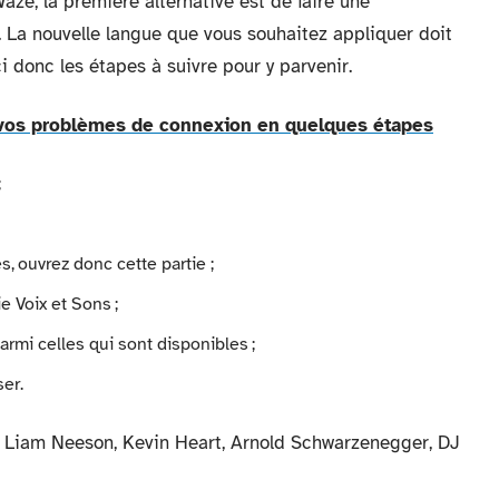
aze, la première alternative est de faire une
. La nouvelle langue que vous souhaitez appliquer doit
i donc les étapes à suivre pour y parvenir.
vos problèmes de connexion en quelques étapes
;
s, ouvrez donc cette partie ;
e Voix et Sons ;
armi celles qui sont disponibles ;
ser.
e Liam Neeson, Kevin Heart, Arnold Schwarzenegger, DJ