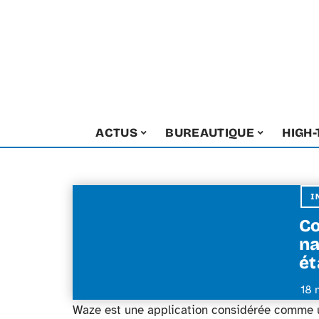
ACTUS
BUREAUTIQUE
HIGH
I
Co
na
ét
18 
Waze est une application considérée comme un