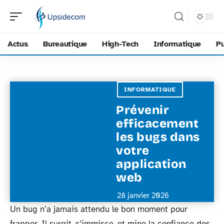
Actus
Bureautique
High-Tech
Informatique
Pu
INFORMATIQUE
Prévenir
efficacement
les bugs dans
votre
application
web
28 janvier 2026
Un bug n’a jamais attendu le bon moment pour
frapper. Il surgit, s’immisce, et mine la confiance des